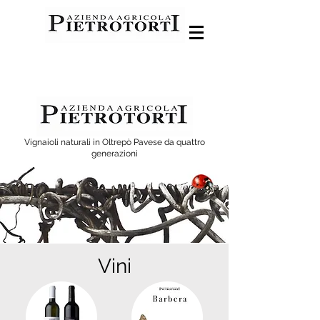
Vignaioli naturali in Oltrepò Pavese da quattro
generazioni
Vini