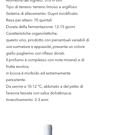
Altimetria del vigneto: 310 m slm.
Tipo di terreno: terreno limoso e argilloso
Sistema di allevamento: Guyot modificato
Resa per ettaro: 70 quintali
Durata della fermentazione: 12-15 giorni
Caratteristiche organolettiche:
questo vino, prodotto con percentuali variabili di
uve surmature e appassite, presenta un colore
giallo paglierino con riflessi dorati.
Il profumo è complesso con note minerali e di
frutta esotica;
in bocca è morbido ed estremamente
persistente.
Da servire a 10-12 °C, abbinato a del petto di
faraona lessata con salsa dolcebrusca.
Invecchiamento: 2-3 anni.